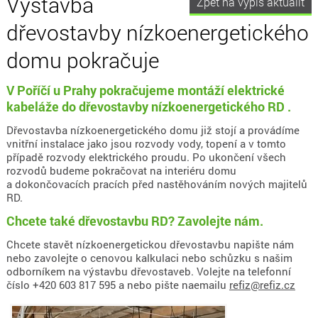
Výstavba
Zpět na výpis aktualit
dřevostavby nízkoenergetického
domu pokračuje
V Poříčí u Prahy pokračujeme montáží elektrické
kabeláže do dřevostavby nízkoenergetického RD .
Dřevostavba nízkoenergetického domu již stojí a provádíme
vnitřní instalace jako jsou rozvody vody, topení a v tomto
případě rozvody elektrického proudu. Po ukončení všech
rozvodů budeme pokračovat na interiéru domu
a dokončovacích pracích před nastěhováním nových majitelů
RD.
Chcete také dřevostavbu RD? Zavolejte nám.
Chcete stavět nízkoenergetickou dřevostavbu napište nám
nebo zavolejte o cenovou kalkulaci nebo schůzku s našim
odborníkem na výstavbu dřevostaveb. Volejte na telefonní
číslo +420 603 817 595 a nebo pište naemailu
refiz@refiz.cz