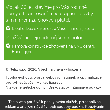
Víc jak 30 let stavíme pro Vás rodinné
domy s financováním po etapách stavby,
s minimem zálohových plateb
Dlouhodobá skušenost a Vaše finanční jistota
Používáme nejmodernější technologii
Rámová konstrukce zhotovená na CNC centru
Hundegger
© Refiz s.r.o. 2026. Všechna práva vyhrazena.
Tvorba e-shopu
,
tvorba webových stránek
a
optimalizace
pro vyhledávače
- Market Express
Nízkoenergetické domy
|
Dřevostavby
|
Zajímavé odkazy
Tento web používá k poskytování služeb, personalizaci
reklam a analýze návštěvnosti soubory cookie. Používáním