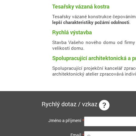
Tesařsky vázaná kostra
Tesařsky vázané konstrukce čepováním a
lepší charakteristiky požární odolnosti
.
Rychlá výstavba
Stavba Vašeho nového domu od firm
velikosti domu.
Spolupracující architektonická a p
Spolupracující projekční kancelář zpra
architektonický atelier zpracovává indiv
Rychlý dotaz / vzkaz
Jméno a příjmení
*
Email
*