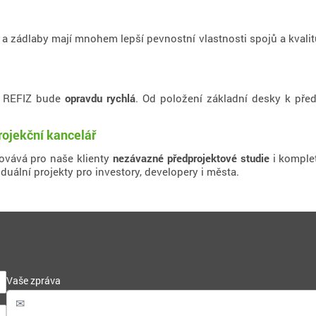
 zádlaby mají mnohem lepší pevnostní vlastnosti spojů a kvali
y REFIZ bude
opravdu rychlá
. Od položení základní desky k před
rojekční kancelář
covává pro naše klienty
nezávazné předprojektové studie
i komple
iduální projekty pro investory, developery i města.
Vaše zpráva