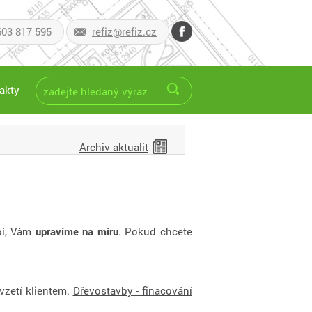
603 817 595
refiz@refiz.cz
akty
Archiv aktualit
íbí, Vám
upravíme na míru
. Pokud chcete
vzetí klientem.
Dřevostavby - finacování