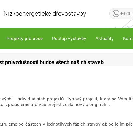
Nízkoenergetické dřevostavby
+420 
Projekty pro obce
Postup výstavby
Aktuality
Kont
st průvzdušnosti budov všech našich staveb
ových i individuálních projektů. Typový projekt, který se Vám l
u, zpracujeme pro Vás projekt zcela nový a originální.
turujeme po částech v jednotlivých fázích stavby až po jejím pře