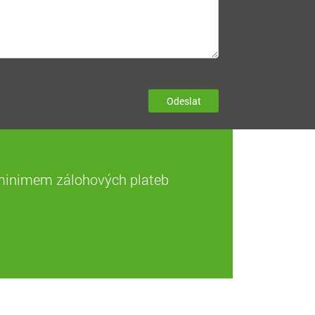
Odeslat
s minimem zálohových plateb