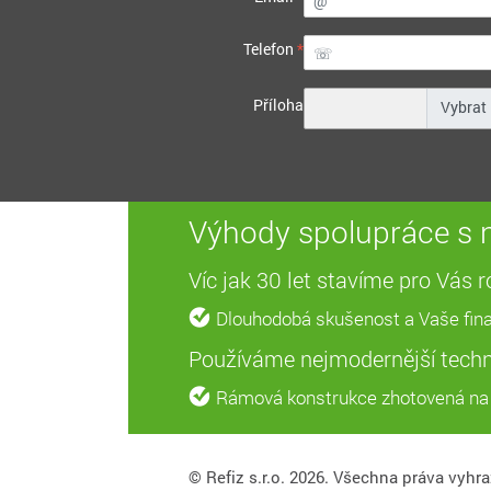
Telefon
*
Příloha
Výhody spolupráce s n
Víc jak 30 let stavíme pro Vás
Dlouhodobá skušenost a Vaše fina
Používáme nejmodernější techn
Rámová konstrukce zhotovená na
© Refiz s.r.o. 2026. Všechna práva vyhr