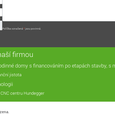
Políčka označená
*
jsou povinná.
aší firmou
 rodinné domy s financováním po etapách stavby, 
nční jistota
ologii
 CNC centru Hundegger
azena.