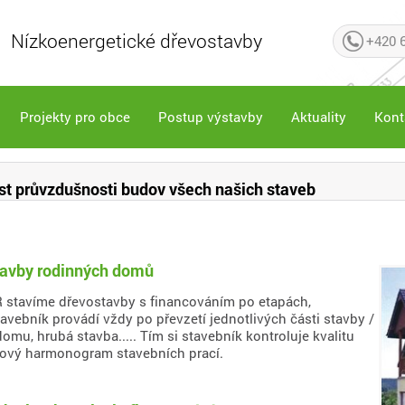
Nízkoenergetické dřevostavby
+420 
Projekty pro obce
Postup výstavby
Aktuality
Kont
st průvzdušnosti budov všech našich staveb
tavby rodinných domů
R stavíme dřevostavby s financováním po etapách,
vebník provádí vždy po převzetí jednotlivých části stavby /
mu, hrubá stavba..... Tím si stavebník kontroluje kvalitu
asový harmonogram stavebních prací.