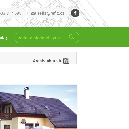
603 817 595
refiz@refiz.cz
akty
Archiv aktualit