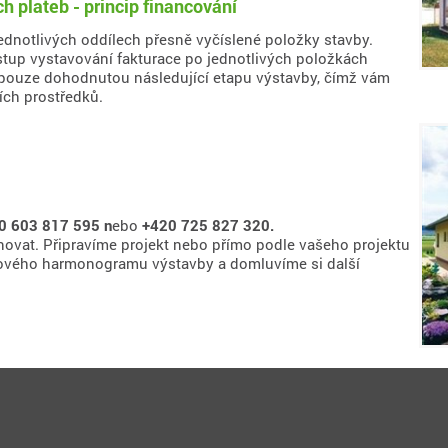
 plateb - princip financování
dnotlivých oddílech přesně vyčíslené položky stavby.
tup vystavování fakturace po jednotlivých položkách
y pouze dohodnutou následující etapu výstavby, čímž vám
ích prostředků.
0 603 817 595 n
ebo
+420 725 827 320.
ovat. Připravíme projekt nebo přímo podle vašeho projektu
sového harmonogramu výstavby a domluvíme si další