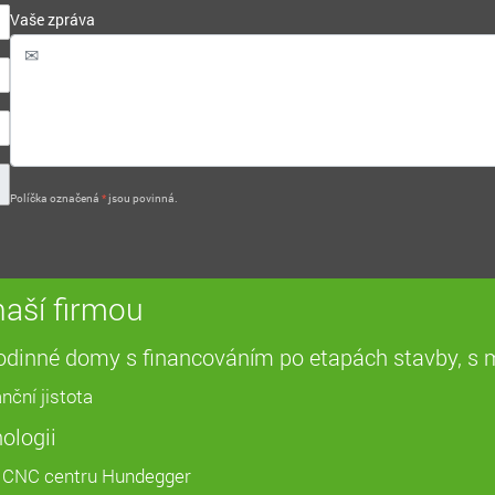
Vaše zpráva
Políčka označená
*
jsou povinná.
aší firmou
 rodinné domy s financováním po etapách stavby, 
nční jistota
ologii
 CNC centru Hundegger