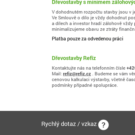
Dřevostavby s minimem zálohových
V dohodnutém rozpočtu stavby jsou v je
Ve Smlouvě o dílo je vždy dohodnut pos
a dílech a investor hradí zálohově vžd
minimalizujeme obavu ze ztráty finančn
Platba pouze za odvedenou práci
Dřevostavby Refíz
Kontaktujte nás na telefonním čísle
+42
Mail:
refiz@refiz.cz
. Budeme se vám věn
cenovou kalkulaci výstavby, včetně ča
podmínky případné spolupráce.
Rychlý dotaz / vzkaz