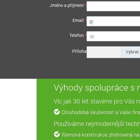
Jméno a příjmení
*
Email
*
Telefon
*
Příloha
Výhody spolupráce s n
Víc jak 30 let stavíme pro Vás
Dlouhodobá skušenost a Vaše fina
Používáme nejmodernější techn
Rámová konstrukce zhotovená na