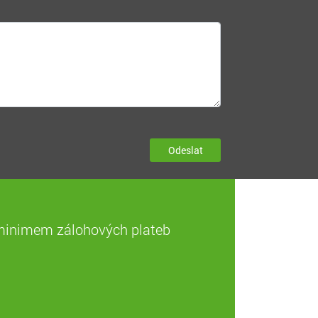
Odeslat
s minimem zálohových plateb