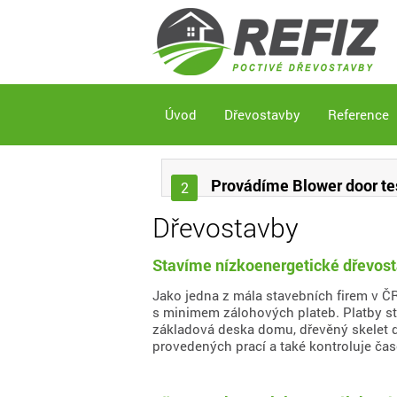
Úvod
Dřevostavby
Reference
Provádíme Blower door te
2
Dřevostavby
Stavíme nízkoenergetické dřevos
Jako jedna z mála stavebních firem v Č
s minimem zálohových plateb. Platby sta
základová deska domu, dřevěný skelet do
provedených prací a také kontroluje č