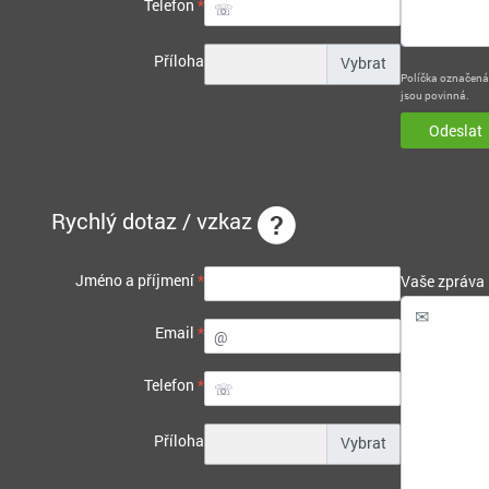
Telefon
*
Příloha
Políčka označen
jsou povinná.
Odeslat
Rychlý dotaz / vzkaz
Jméno a příjmení
*
Vaše zpráva
Email
*
Telefon
*
Příloha