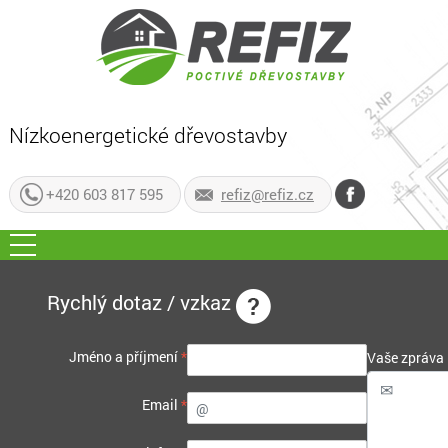
Nízkoenergetické dřevostavby
+420 603 817 595
refiz@refiz.cz
Rychlý dotaz / vzkaz
Jméno a příjmení
*
Vaše zpráva
Email
*