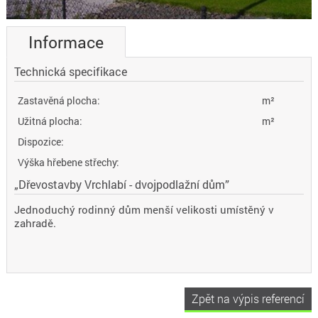
Informace
Technická specifikace
Zastavěná plocha:
m²
Užitná plocha:
m²
Dispozice:
Výška hřebene střechy:
„Dřevostavby Vrchlabí - dvojpodlažní dům”
Jednoduchý rodinný dům menší velikosti umístěný v
zahradě.
Zpět na výpis referencí