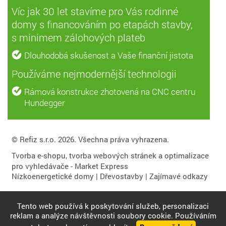
Víc jak 30 let stavíme pro Vás rodinné
domy s financováním po etapách stavby,
s minimem zálohových plateb
Dlouhodobá skušenost a Vaše finanční jistota
Používáme nejmodernější technologii
Rámová konstrukce zhotovená na CNC centru
Hundegger
© Refiz s.r.o. 2026. Všechna práva vyhrazena.
Tvorba e-shopu
,
tvorba webových stránek
a
optimalizace
pro vyhledávače
- Market Express
Nízkoenergetické domy
|
Dřevostavby
|
Zajímavé odkazy
Tento web používá k poskytování služeb, personalizaci
reklam a analýze návštěvnosti soubory cookie. Používáním