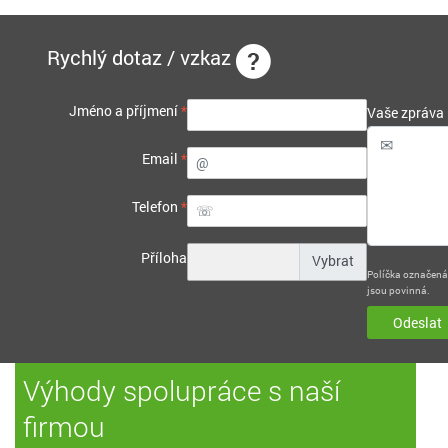
Rychlý dotaz / vzkaz
Jméno a příjmení
*
Vaše zpráva
Email
*
Telefon
*
Příloha
Políčka označen
jsou povinná.
Odeslat
Výhody spolupráce s naší
firmou