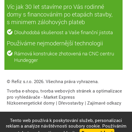
Víc jak 30 let stavíme pro Vás rodinné
domy s financováním po etapách stavby,
s minimem zálohových plateb
Dlouhodobá skušenost a Vaše finanční jistota
Používáme nejmodernější technologii
Rámová konstrukce zhotovená na CNC centru
Hundegger
© Refiz s.r.o. 2026. Všechna práva vyhrazena.
Tvorba e-shopu
,
tvorba webových stránek
a
optimalizace
pro vyhledávače
- Market Express
Nízkoenergetické domy
|
Dřevostavby
|
Zajímavé odkazy
Tento web používá k poskytování služeb, personalizaci
reklam a analýze návštěvnosti soubory cookie. Používáním