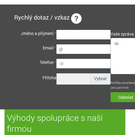
Rychlý dotaz / vzkaz
Jméno a příjmení
*
Vaše zpráva
Email
*
Telefon
*
Příloha
Políčka označen
jsou povinná.
Odeslat
Výhody spolupráce s naší
firmou