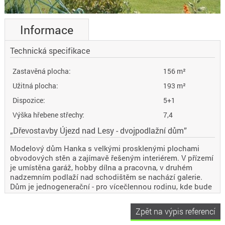
Informace
Technická specifikace
Zastavěná plocha:
156 m²
Užitná plocha:
193 m²
Dispozice:
5+1
Výška hřebene střechy:
7,4
„Dřevostavby Újezd nad Lesy - dvojpodlažní dům”
Modelový dům Hanka s velkými prosklenými plochami
obvodových stěn a zajímavě řešeným interiérem. V přízemí
je umístěna garáž, hobby dílna a pracovna, v druhém
nadzemním podlaží nad schodištěm se nachází galerie.
Dům je jednogenerační - pro vícečlennou rodinu, kde bude
dost prostoru pro každého. Užitná plocha přízemí je 100
m2, podkroví má 68 m2 a garáž 25 m2.
Zpět na výpis referencí