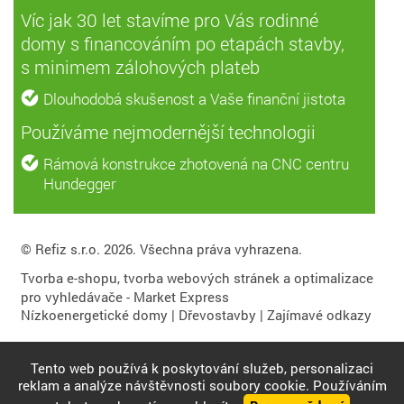
Víc jak 30 let stavíme pro Vás rodinné
domy s financováním po etapách stavby,
s minimem zálohových plateb
Dlouhodobá skušenost a Vaše finanční jistota
Používáme nejmodernější technologii
Rámová konstrukce zhotovená na CNC centru
Hundegger
© Refiz s.r.o. 2026. Všechna práva vyhrazena.
Tvorba e-shopu
,
tvorba webových stránek
a
optimalizace
pro vyhledávače
- Market Express
Nízkoenergetické domy
|
Dřevostavby
|
Zajímavé odkazy
Tento web používá k poskytování služeb, personalizaci
reklam a analýze návštěvnosti soubory cookie. Používáním