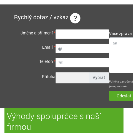
Rychlý dotaz / vzkaz
Jméno a příjmení
*
Vaše zpráva
Email
*
Telefon
*
Příloha
Políčka označen
jsou povinná.
Odeslat
Výhody spolupráce s naší
firmou