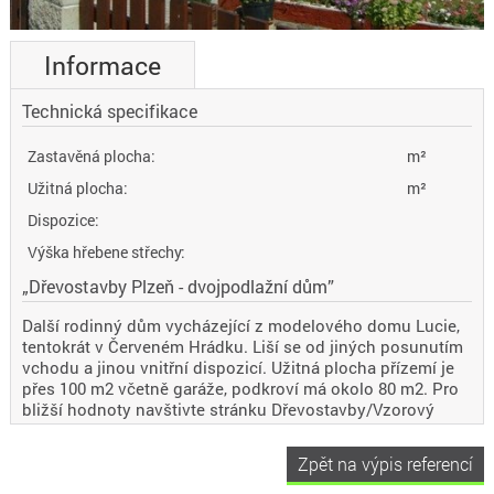
Informace
Technická specifikace
Zastavěná plocha:
m²
Užitná plocha:
m²
Dispozice:
Výška hřebene střechy:
„Dřevostavby Plzeň - dvojpodlažní dům”
Další rodinný dům vycházející z modelového domu Lucie,
tentokrát v Červeném Hrádku. Liší se od jiných posunutím
vchodu a jinou vnitřní dispozicí. Užitná plocha přízemí je
přes 100 m2 včetně garáže, podkroví má okolo 80 m2. Pro
bližší hodnoty navštivte stránku Dřevostavby/Vzorový
dům.
Zpět na výpis referencí