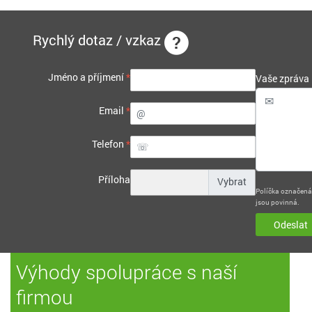
Rychlý dotaz / vzkaz
Jméno a příjmení
*
Vaše zpráva
Email
*
Telefon
*
Příloha
Políčka označen
jsou povinná.
Odeslat
Výhody spolupráce s naší
firmou