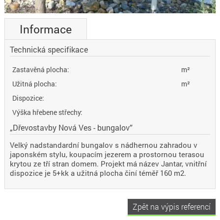
Informace
Technická specifikace
Zastavěná plocha:
m²
Užitná plocha:
m²
Dispozice:
Výška hřebene střechy:
„Dřevostavby Nová Ves - bungalov”
Velký nadstandardní bungalov s nádhernou zahradou v
japonském stylu, koupacím jezerem a prostornou terasou
krytou ze tří stran domem. Projekt má název Jantar, vnitřní
dispozice je 5+kk a užitná plocha činí téměř 160 m2.
Zpět na výpis referencí