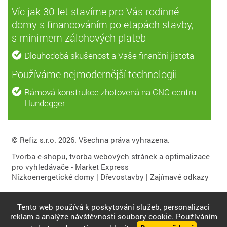
Víc jak 30 let stavíme pro Vás rodinné
domy s financováním po etapách stavby,
s minimem zálohových plateb
Dlouhodobá skušenost a Vaše finanční jistota
Používáme nejmodernější technologii
Rámová konstrukce zhotovená na CNC centru
Hundegger
© Refiz s.r.o. 2026. Všechna práva vyhrazena.
Tvorba e-shopu
,
tvorba webových stránek
a
optimalizace
pro vyhledávače
- Market Express
Nízkoenergetické domy
|
Dřevostavby
|
Zajímavé odkazy
Tento web používá k poskytování služeb, personalizaci
reklam a analýze návštěvnosti soubory cookie. Používáním