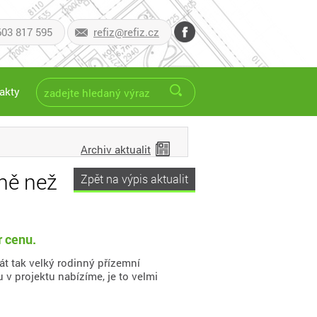
603 817 595
refiz@refiz.cz
akty
Archiv aktualit
ně než
Zpět na výpis aktualit
 cenu.
át tak velký rodinný přízemní
v projektu nabízíme, je to velmi