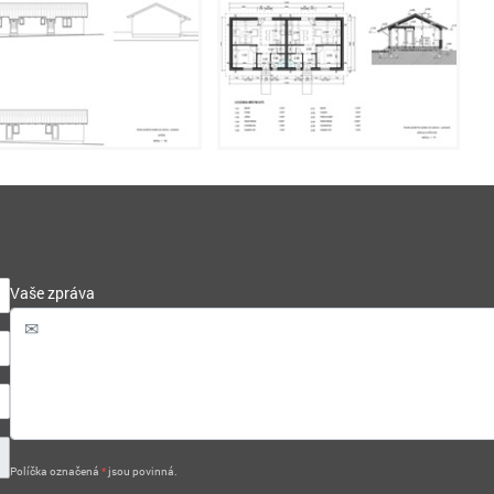
Vaše zpráva
Políčka označená
*
jsou povinná.