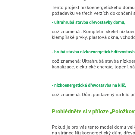
Tento projekt nízkoenergetického domu
požadavku ve třech verzích dokončení s
- ultrahrubá stavba dřevostavby domu,
což znamená : Kompletní skelet nízkoen
klempířské prvky, plastová okna, vchodo
- hrubá stavba nízkoenergetické dřevostavb
což znamená: Ultrahrubá stavba nízkoe
kanalizace, elektrické energie, topení,
- nízkoenergetická dřevostavba na klíč,
což znamená: Dům postavený na klíč př
Prohlédněte si v příloze „Položko
Pokud je pro vás tento model domu velk
na stránce
Nízkoenergetický dům, dřevo