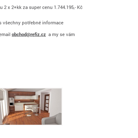
 2 x 2+kk za super cenu 1.744.195,- Kč
s všechny potřebné informace
 email
obchod@refiz.cz
a my se vám