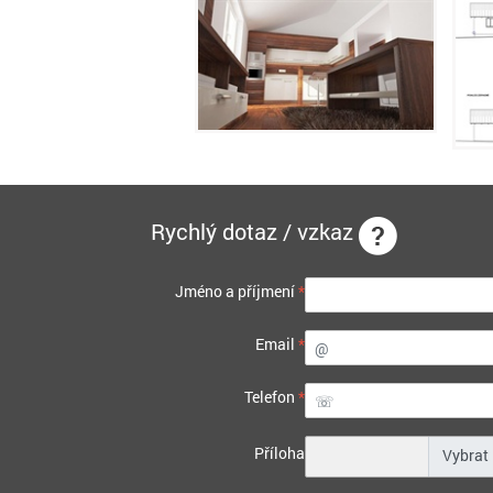
Rychlý dotaz / vzkaz
Jméno a příjmení
*
Email
*
Telefon
*
Příloha