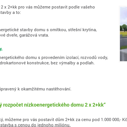
 2 x 2+kk pro vás můžeme postavit podle vašeho
tavby a to:
ergetické stavby domu s omítkou, střešní krytina,
vé dveře, garážová vrata.
y,
nergetického domu s provedením izolací, rozvodů vody,
 sádrokartonové konstrukce, bez výmalby a podlah.
ipravený k okamžitému nastěhování.
vý rozpočet nízkoenergetického domu 2 x 2+kk“
ý, můžeme pro vás postavit dům 2+kk za cenu pod 1.000 000,- Kč.
stavba s cenou do jednoho miliónu.