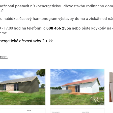
možnosti postavit nízkoenergetickou dřevostavbu rodinného domu
u?
ou nabídku, časový harmonogram výstavby domu a získáte od ná
- 17.00 hod na telefonní č.
608 466 255
a nebo pište kdykoliv na
veme.
nergetické dřevostavby 2 + kk
omem