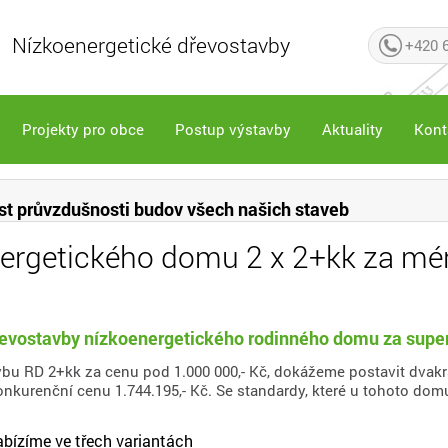
Nízkoenergetické dřevostavby
+420 
Projekty pro obce
Postup výstavby
Aktuality
Kont
st průvzdušnosti budov všech našich staveb
ergetického domu 2 x 2+kk za mé
evostavby nízkoenergetického rodinného domu za super
vbu RD 2+kk za cenu pod 1.000 000,- Kč, dokážeme postavit dvakr
kurenční cenu 1.744.195,- Kč. Se standardy, které u tohoto domu 
bízíme ve třech variantách