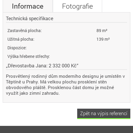
Informace
Fotografie
Technická specifikace
Zastavěná plocha:
89 m²
Užitná plocha:
139 m²
Dispozice:
Výška hřebene střechy:
„Dřevostavba Jana: 2 332 000 Kč”
Prosvětlený rodinný dům moderního designu je umístěn v
Těptíně u Prahy. Má velkou plochu prosklení stěn
obvodového pláště. Prosklenou část domu je možné
využít jako zimní zahradu.
Zpět na výpis referencí