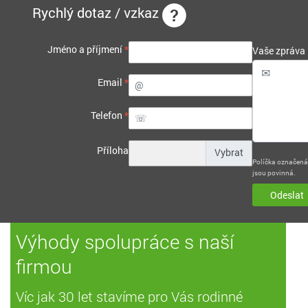
Rychlý dotaz / vzkaz
Jméno a příjmení
*
Vaše zpráva
Email
*
Telefon
*
Příloha
Políčka označen
jsou povinná.
Odeslat
Výhody spolupráce s naší
firmou
Víc jak 30 let stavíme pro Vás rodinné