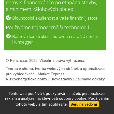
domy s financováním po etapách stavby,
s minimem zálohových plateb
Dlouhodobá skušenost a Vaše finanční jistota
Používáme nejmodernější technologii
Rámová konstrukce zhotovená na CNC centru
Hundegger
© Refiz s.r.o. 2026. Všechna práva vyhrazena.
Tvorba e-shopu
,
tvorba webových stránek
a
optimalizace
pro vyhledávače
- Market Express
Nízkoenergetické domy
|
Dřevostavby
|
Zajímavé odkazy
Tento web používá k poskytování služeb, personalizaci
reklam a analýze návštěvnosti soubory cookie. Používáním
tohoto webu s tím souhlasíte.
Beru na vědomí