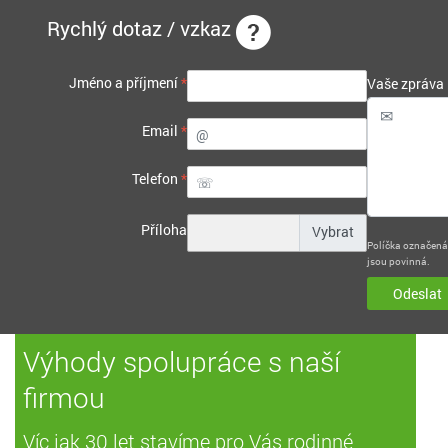
Rychlý dotaz / vzkaz
Jméno a příjmení
*
Vaše zpráva
Email
*
Telefon
*
Příloha
Políčka označen
jsou povinná.
Odeslat
Výhody spolupráce s naší
firmou
Víc jak 30 let stavíme pro Vás rodinné