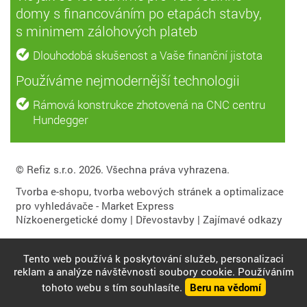
domy s financováním po etapách stavby,
s minimem zálohových plateb
Dlouhodobá skušenost a Vaše finanční jistota
Používáme nejmodernější technologii
Rámová konstrukce zhotovená na CNC centru
Hundegger
© Refiz s.r.o. 2026. Všechna práva vyhrazena.
Tvorba e-shopu
,
tvorba webových stránek
a
optimalizace
pro vyhledávače
- Market Express
Nízkoenergetické domy
|
Dřevostavby
|
Zajímavé odkazy
Tento web používá k poskytování služeb, personalizaci
reklam a analýze návštěvnosti soubory cookie. Používáním
tohoto webu s tím souhlasíte.
Beru na vědomí